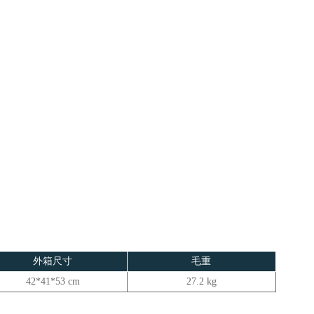
外箱尺寸
毛重
42*41*53 cm
27.2 kg