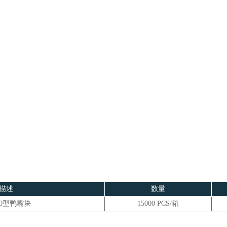
描述
数量
10型鸭嘴块
15000 PCS/箱