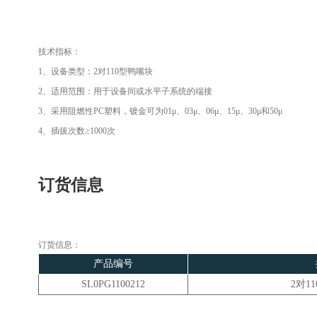
技术指标：
1、设备类型：2对110型鸭嘴块
2、适用范围：用于设备间或水平子系统的端接
3、采用阻燃性PC塑料，镀金可为01μ、03μ、06μ、15μ、30μ和50μ
4、插拔次数≥1000次
订货信息
订货信息：
产品编号
SL0PG1100212
2对1