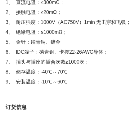
1
、 直流电阻：≤300mΩ；
2
、 接触电阻：≤20mΩ；
3
、 耐压强度：1000V（AC750V）1min 无击穿和飞弧；
4
、 绝缘电阻：≥1000mΩ；
5
、 金针：磷青铜、镀金；
6
、 IDC端子：磷青铜、卡接22-26AWG导体；
7
、 插头与插座的插合次数≥1000次；
8
、 储存温度：-40℃～70℃
9
、 安装温度：-10℃～60℃
订货信息