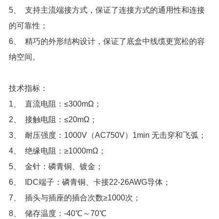
5
的可靠性；
6
纳空间。
技术指标：
1
、 直流电阻：≤300mΩ；
2
、 接触电阻：≤20mΩ；
3
、 耐压强度：1000V（AC750V）1min 无击穿和飞弧；
4
、 绝缘电阻：≥1000mΩ；
5
、 金针：磷青铜、镀金；
6
、 IDC端子：磷青铜、卡接22-26AWG导体；
7
、 插头与插座的插合次数≥1000次；
8
、 储存温度：-40℃～70℃