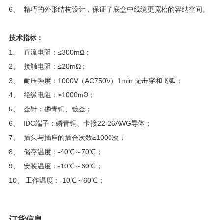
6、 精巧的外形结构设计，保证了底盒中线缆更宽松的容纳空间。
技术指标：
1
、 直流电阻：≤300mΩ；
2、 接触电阻：≤20mΩ；
3、 耐压强度：1000V（AC750V）1min 无击穿和飞弧；
4、 绝缘电阻：≥1000mΩ；
5、 金针：磷青铜、镀金；
6、 IDC端子：磷青铜、卡接22-26AWG导体；
7、 插头与插座的插合次数≥1000次；
8、 储存温度：-40℃～70℃；
9、 安装温度：-10℃～60℃；
10、 工作温度：-10℃～60℃；
订货信息