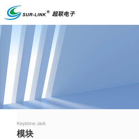
Keystone Jack
模块