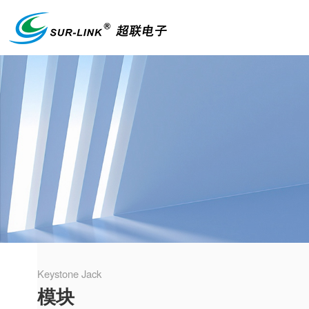
Keystone Jack
模块